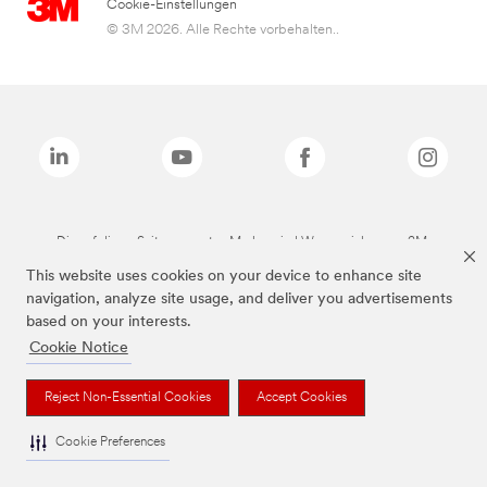
Cookie-Einstellungen
© 3M 2026. Alle Rechte vorbehalten..
Die auf dieser Seite genannten Marken sind Warenzeichen von 3M.
This website uses cookies on your device to enhance site
navigation, analyze site usage, and deliver you advertisements
based on your interests.
Cookie Notice
Reject Non-Essential Cookies
Accept Cookies
Cookie Preferences