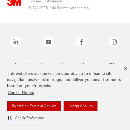
Cookie-Einstellungen
© 3M 2026. Alle Rechte vorbehalten..
Die auf dieser Seite genannten Marken sind Warenzeichen von 3M.
This website uses cookies on your device to enhance site
navigation, analyze site usage, and deliver you advertisements
based on your interests.
Cookie Notice
Reject Non-Essential Cookies
Accept Cookies
Cookie Preferences