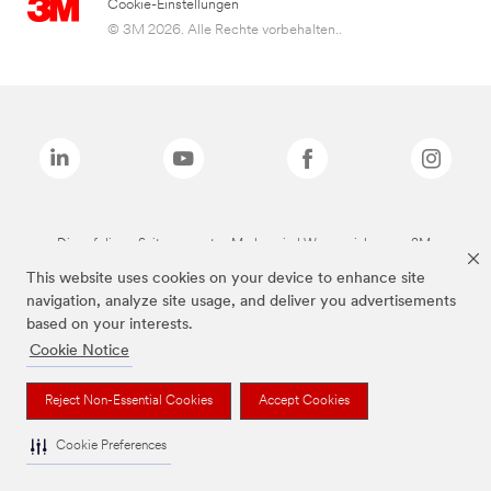
Cookie-Einstellungen
© 3M 2026. Alle Rechte vorbehalten..
Die auf dieser Seite genannten Marken sind Warenzeichen von 3M.
This website uses cookies on your device to enhance site
navigation, analyze site usage, and deliver you advertisements
based on your interests.
Cookie Notice
Reject Non-Essential Cookies
Accept Cookies
Cookie Preferences