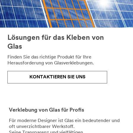
angeben,
werden
verwendet,
um
Ihre
Anfrage
Lösungen für das Kleben von
per
E-
Glas
Mail
oder
Finden Sie das richtige Produkt für Ihre
Telefon
Herausforderung von Glasverklebungen.
zu
beantworten
KONTAKTIEREN SIE UNS
oder
Sie
bei
Rückfragen
zu
Ihrer
Verklebung von Glas für Profis
Anfrage
Für moderne Designer ist Glas ein bedeutender und
zu
oft unverzichtbarer Werkstoff.
kontaktieren.
Seine Transparenz und vielfältigen