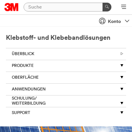
schließen
KONTAKTIEREN
Konto
SIE
UNS
Klebstoff- und Klebebandlösungen
Vielen
ÜBERBLICK
Dank
für
PRODUKTE
Ihre
Anfrage
OBERFLÄCHE
an
3M.
ANWENDUNGEN
Die
Informationen,
SCHULUNG/
WEITERBILDUNG
die
Sie
SUPPORT
in
diesem
Formular