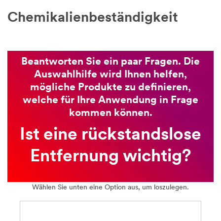
Anfrage
Chemikalienbeständigkeit
per
E-
Mail
oder
Telefon
Beantworten Sie ein paar Fragen. Die
zu
Auswahlhilfe wird Ihnen helfen,
beantworten
mögliche Produkte zu definieren,
oder
Sie
welche für Ihre Anwendung in Frage
bei
kommen können.
Rückfragen
zu
Ist eine rückstandslose
Ihrer
Anfrage
Entfernung wichtig?
zu
kontaktieren.
Wählen Sie unten eine Option aus, um loszulegen.