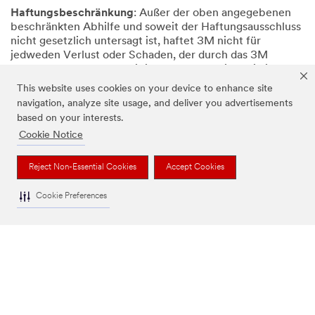
Haftungsbeschränkung
: Außer der oben angegebenen
beschränkten Abhilfe und soweit der Haftungsausschluss
nicht gesetzlich untersagt ist, haftet 3M nicht für
jedweden Verlust oder Schaden, der durch das 3M
Produkt entsteht oder mit ihm verbunden ist, sei dieser
nun direkt, indirekt, speziell, zufällig oder ein
This website uses cookies on your device to enhance site
Folgeschaden (insbesondere nicht für entgangene
navigation, analyze site usage, and deliver you advertisements
Gewinne und Geschäftsgelegenheiten). Dies gilt
based on your interests.
unabhängig von rechtlichen oder billigkeitsrechtlichen
Cookie Notice
Gesichtspunkten, insbesondere Gewährleistung, Vertrag,
Fahrlässigkeit oder verschuldensunabhängiger Haftung.
Reject Non-Essential Cookies
Accept Cookies
3M und Scotch sind eingetragene Handelsmarken der 3M
Company. © 3M 2024. Alle Rechte vorbehalten.
Cookie Preferences
UNSER UNTERNEHMEN