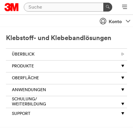
Schließen
Konto
Vielen
Dank
für
Klebstoff- und Klebebandlösungen
Ihre
Anfrage
ÜBERBLICK
an
3M.
PRODUKTE
Die
Informationen,
OBERFLÄCHE
die
Sie
ANWENDUNGEN
in
diesem
SCHULUNG/
Formular
WEITERBILDUNG
angeben,
SUPPORT
werden
verwendet,
um
Ihre