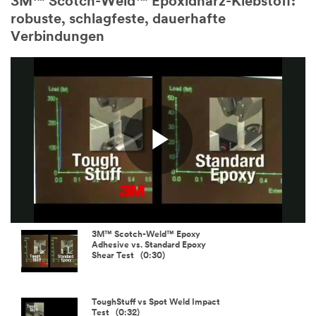
3M™ Scotch-Weld™ Epoxidharz-Klebstoff:
robuste, schlagfeste, dauerhafte
Verbindungen
Play
Video
3M™ Scotch-Weld™ Epoxy
Adhesive vs. Standard Epoxy
Shear Test (0:30)
ToughStuff vs Spot Weld Impact
Test (0:32)