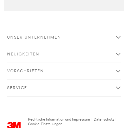
Schließen
UNSER UNTERNEHMEN
Alle Felder sind
NEUIGKEITEN
Pflichtfelder, sofern nicht
anders gekennzeichnet.
VORSCHRIFTEN
Geschäftliche E-Mail-
Adresse
SERVICE
Land
Deutschland
Rechtliche Information und Impressum
|
Datenschutz
|
Vorname
Cookie-Einstellungen