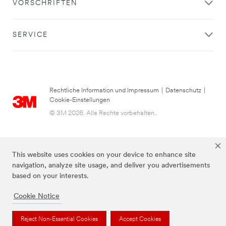
Anfrage
VORSCHRIFTEN
an
3M.
Die
SERVICE
Informationen,
die
Sie
in
diesem
Formular
Rechtliche Information und Impressum
|
Datenschutz
|
angeben,
Cookie-Einstellungen
werden
© 3M 2026. Alle Rechte vorbehalten..
verwendet,
um
Ihre
Anfrage
This website uses cookies on your device to enhance site
per
navigation, analyze site usage, and deliver you advertisements
E-
based on your interests.
Mail
oder
Cookie Notice
Telefon
zu
Die auf dieser Seite genannten Marken sind Warenzeichen von 3M.
Reject Non-Essential Cookies
Accept Cookies
beantworten
Anwenden