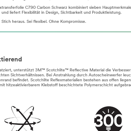
xtransferfolie C790 Carbon Schwarz kombiniert sieben Hauptmerkmale 
 und liefert Flexibilität in Design, Sichtbarkeit und Produktleistung.
 Stich heraus. Sei flexibel. Ohne Kompromisse.
ktierend
latziert, unterstützt 3M™ Scotchlite™ Reflective Material die Verbesse
chten Sichtverhältnissen. Bei Anstrahlung durch Autoscheinwerfer leuch
nrand befindet. Scotchlite Reflexmaterialien bestehen aus offen liege
 mit hitzeaktivierbarem Klebstoff beschichtete Polymerschicht aufgebra