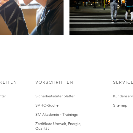
KEITEN
VORSCHRIFTEN
SERVIC
ter
Sicherheitsdatenblätter
Kundenserv
SVHC-Suche
Sitemap
3M Akademie - Trainings
Zertifikate Umwelt, Energie,
Qualität