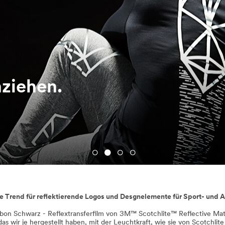
ziehen.
e Trend für reflektierende Logos und Desgnelemente für Sport- und 
on Schwarz - Reflextransferfilm von 3M™ Scotchlite™ Reflective Mate
das wir je hergestellt haben, mit der Leuchtkraft, wie sie von Scotchlite