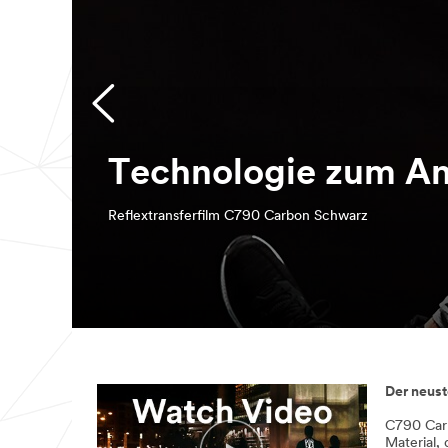
Technologie zum An
Reflextransferfilm C790 Carbon Schwarz
Der neust
C790 Carb
Material, 