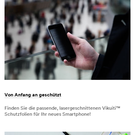
Von Anfang an geschützt
Finden Sie die passende, lasergeschnittenen Vikuiti™
Schutzfolien für Ihr neues Smartphone!
Dec
Von
Von
1,
Anfang
Anfang
9999
an
an