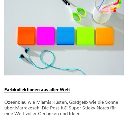
geschützt
geschützt
Farbkollektionen aus aller Welt
Ozeanblau wie Miamis Küsten, Goldgelb wie die Sonne
über Marrakesch: Die Post-it® Super Sticky Notes für
eine Welt voller Gedanken und Ideen.
Dec
Farbkollektionen
1,
aus