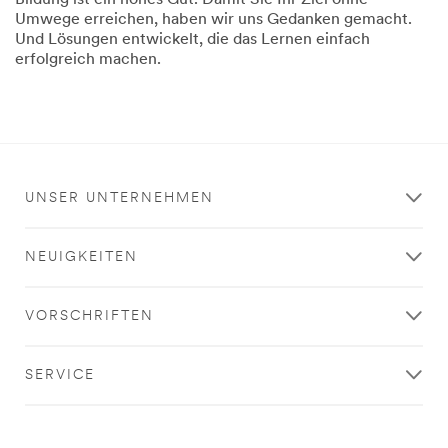
Bildung ist ein hohes Gut. Damit Sie Ihr Ziel ohne
Umwege erreichen, haben wir uns Gedanken gemacht.
Und Lösungen entwickelt, die das Lernen einfach
erfolgreich machen.
Dec
Sie
Sie
1,
sind
sind
9993
Student?
Student?
UNSER UNTERNEHMEN
NEUIGKEITEN
VORSCHRIFTEN
SERVICE