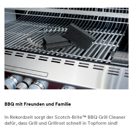
1,
gesucht?
gesucht?
9997
BBQ mit Freunden und Familie
In Rekordzeit sorgt der Scotch-Brite™ BBQ Grill Cleaner
dafür, dass Grill und Grillrost schnell in Topform sind!
Dec
BBQ
BBQ