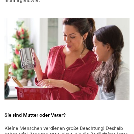
nicht irgendwer.
Dec
Sie
1,
sind
9995
Heimwerker?
Sie sind Mutter oder Vater?
Kleine Menschen verdienen große Beachtung! Deshalb