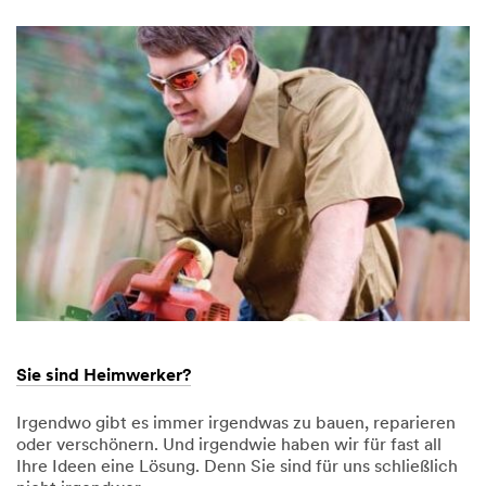
1,
mit
mit
9996
Freunden
Freunden
und
und
Familie
Familie
Sie sind Heimwerker?
Irgendwo gibt es immer irgendwas zu bauen, reparieren
oder verschönern. Und irgendwie haben wir für fast all
Ihre Ideen eine Lösung. Denn Sie sind für uns schließlich