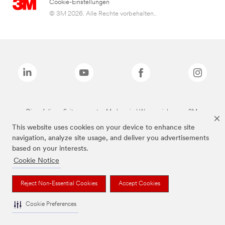
Cookie-Einstellungen
© 3M 2026. Alle Rechte vorbehalten..
Die auf dieser Seite genannten Marken sind Warenzeichen von 3M.
This website uses cookies on your device to enhance site
navigation, analyze site usage, and deliver you advertisements
based on your interests.
Cookie Notice
Reject Non-Essential Cookies
Accept Cookies
Cookie Preferences