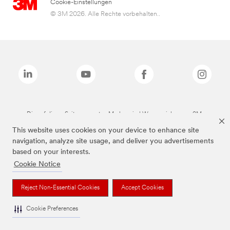
Cookie-Einstellungen
© 3M 2026. Alle Rechte vorbehalten..
Die auf dieser Seite genannten Marken sind Warenzeichen von 3M.
This website uses cookies on your device to enhance site
navigation, analyze site usage, and deliver you advertisements
based on your interests.
Cookie Notice
Reject Non-Essential Cookies
Accept Cookies
Cookie Preferences