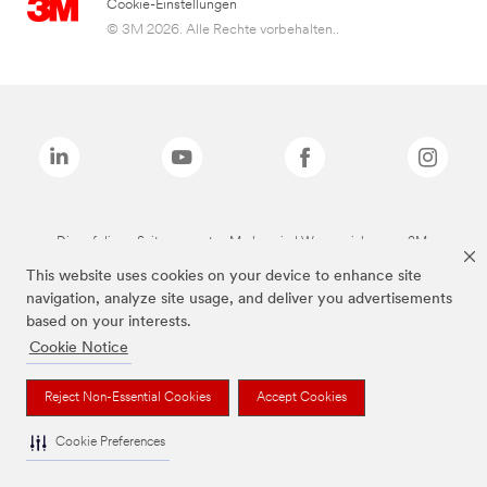
Cookie-Einstellungen
© 3M 2026. Alle Rechte vorbehalten..
Die auf dieser Seite genannten Marken sind Warenzeichen von 3M.
This website uses cookies on your device to enhance site
navigation, analyze site usage, and deliver you advertisements
based on your interests.
Cookie Notice
Reject Non-Essential Cookies
Accept Cookies
Cookie Preferences