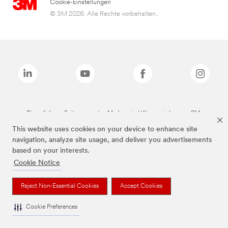
Cookie-Einstellungen
© 3M 2026. Alle Rechte vorbehalten..
Die auf dieser Seite genannten Marken sind Warenzeichen von 3M.
This website uses cookies on your device to enhance site
navigation, analyze site usage, and deliver you advertisements
based on your interests.
Cookie Notice
Reject Non-Essential Cookies
Accept Cookies
Cookie Preferences