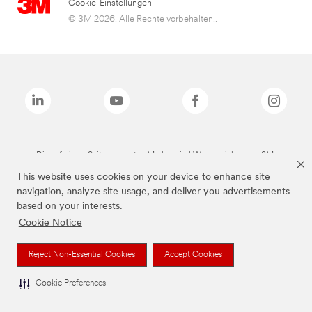
Cookie-Einstellungen
© 3M 2026. Alle Rechte vorbehalten..
Die auf dieser Seite genannten Marken sind Warenzeichen von 3M.
This website uses cookies on your device to enhance site
navigation, analyze site usage, and deliver you advertisements
based on your interests.
Cookie Notice
Reject Non-Essential Cookies
Accept Cookies
Cookie Preferences