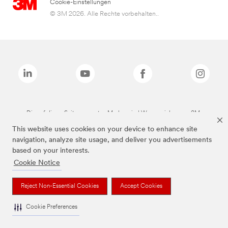
Cookie-Einstellungen
© 3M 2026. Alle Rechte vorbehalten..
Die auf dieser Seite genannten Marken sind Warenzeichen von 3M.
This website uses cookies on your device to enhance site
navigation, analyze site usage, and deliver you advertisements
based on your interests.
Cookie Notice
Reject Non-Essential Cookies
Accept Cookies
Cookie Preferences