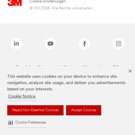
Cookie-Einstellungen
© 3M 2026. Alle Rechte vorbehalten..
Die auf dieser Seite genannten Marken sind Warenzeichen von 3M.
This website uses cookies on your device to enhance site
navigation, analyze site usage, and deliver you advertisements
based on your interests.
Cookie Notice
Reject Non-Essential Cookies
Accept Cookies
Cookie Preferences