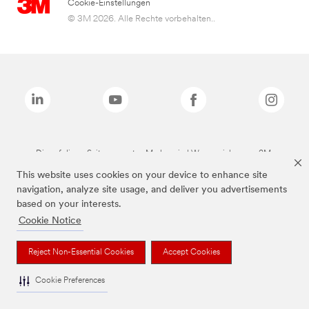
Cookie-Einstellungen
© 3M 2026. Alle Rechte vorbehalten..
Die auf dieser Seite genannten Marken sind Warenzeichen von 3M.
This website uses cookies on your device to enhance site
navigation, analyze site usage, and deliver you advertisements
based on your interests.
Cookie Notice
Reject Non-Essential Cookies
Accept Cookies
Cookie Preferences