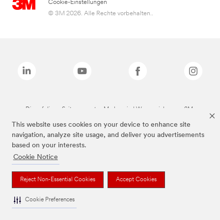
Cookie-Einstellungen
© 3M 2026. Alle Rechte vorbehalten..
Die auf dieser Seite genannten Marken sind Warenzeichen von 3M.
This website uses cookies on your device to enhance site
navigation, analyze site usage, and deliver you advertisements
based on your interests.
Cookie Notice
Reject Non-Essential Cookies
Accept Cookies
Cookie Preferences