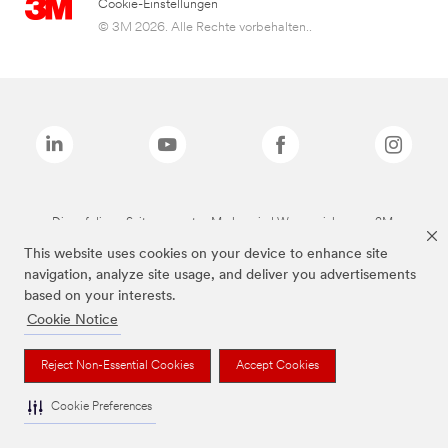
Cookie-Einstellungen
© 3M 2026. Alle Rechte vorbehalten..
Die auf dieser Seite genannten Marken sind Warenzeichen von 3M.
This website uses cookies on your device to enhance site
navigation, analyze site usage, and deliver you advertisements
based on your interests.
Cookie Notice
Reject Non-Essential Cookies
Accept Cookies
Cookie Preferences