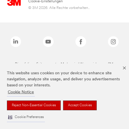
Cookie-Einstellungen
© 3M 2026. Alle Rechte vorbehalten..
Die auf dieser Seite genannten Marken sind Warenzeichen von 3M.
This website uses cookies on your device to enhance site
navigation, analyze site usage, and deliver you advertisements
based on your interests.
Cookie Notice
Reject Non-Essential Cookies
Accept Cookies
Cookie Preferences