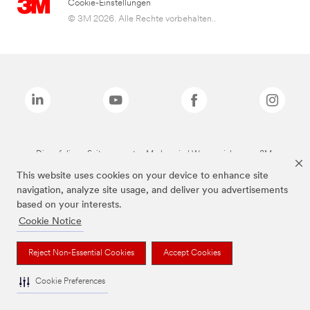
Cookie-Einstellungen
© 3M 2026. Alle Rechte vorbehalten..
Die auf dieser Seite genannten Marken sind Warenzeichen von 3M.
This website uses cookies on your device to enhance site
navigation, analyze site usage, and deliver you advertisements
based on your interests.
Cookie Notice
Reject Non-Essential Cookies
Accept Cookies
Cookie Preferences