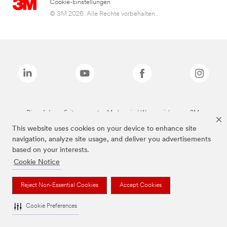
Cookie-Einstellungen
© 3M 2026. Alle Rechte vorbehalten..
Die auf dieser Seite genannten Marken sind Warenzeichen von 3M.
This website uses cookies on your device to enhance site
navigation, analyze site usage, and deliver you advertisements
based on your interests.
Cookie Notice
Reject Non-Essential Cookies
Accept Cookies
Cookie Preferences