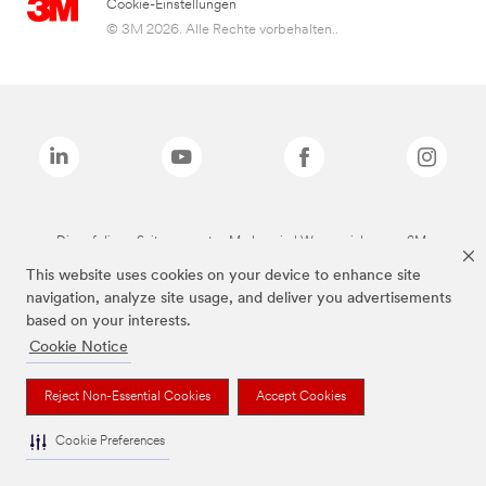
Cookie-Einstellungen
© 3M 2026. Alle Rechte vorbehalten..
Die auf dieser Seite genannten Marken sind Warenzeichen von 3M.
This website uses cookies on your device to enhance site
navigation, analyze site usage, and deliver you advertisements
based on your interests.
Cookie Notice
Reject Non-Essential Cookies
Accept Cookies
Cookie Preferences