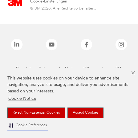
Cookie-Einstellungen
© 3M 2026. Alle Rechte vorbehalten..
Die auf dieser Seite genannten Marken sind Warenzeichen von 3M.
This website uses cookies on your device to enhance site
navigation, analyze site usage, and deliver you advertisements
based on your interests.
Cookie Notice
Reject Non-Essential Cookies
Accept Cookies
Cookie Preferences