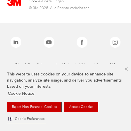
Cookie-Einstellungen
© 3M 2026. Alle Rechte vorbehalten..
Die auf dieser Seite genannten Marken sind Warenzeichen von 3M.
This website uses cookies on your device to enhance site
navigation, analyze site usage, and deliver you advertisements
based on your interests.
Cookie Notice
Reject Non-Essential Cookies
Accept Cookies
Cookie Preferences