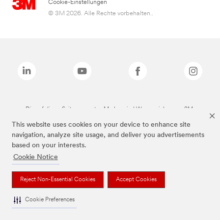
Cookie-Einstellungen
© 3M 2026. Alle Rechte vorbehalten..
Die auf dieser Seite genannten Marken sind Warenzeichen von 3M.
This website uses cookies on your device to enhance site
navigation, analyze site usage, and deliver you advertisements
based on your interests.
Cookie Notice
Reject Non-Essential Cookies
Accept Cookies
Cookie Preferences