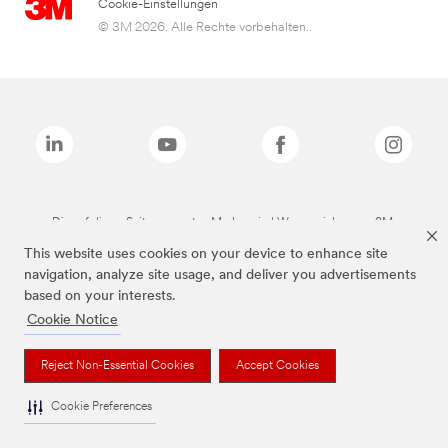
Cookie-Einstellungen
© 3M 2026. Alle Rechte vorbehalten..
Die auf dieser Seite genannten Marken sind Warenzeichen von 3M.
This website uses cookies on your device to enhance site
navigation, analyze site usage, and deliver you advertisements
based on your interests.
Cookie Notice
Reject Non-Essential Cookies
Accept Cookies
Cookie Preferences