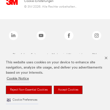
Cookie-Einstellungen
© 3M 2026. Alle Rechte vorbehalten..
Die auf dieser Seite genannten Marken sind Warenzeichen von 3M.
This website uses cookies on your device to enhance site
navigation, analyze site usage, and deliver you advertisements
based on your interests.
Cookie Notice
Reject Non-Essential Cookies
Accept Cookies
Cookie Preferences