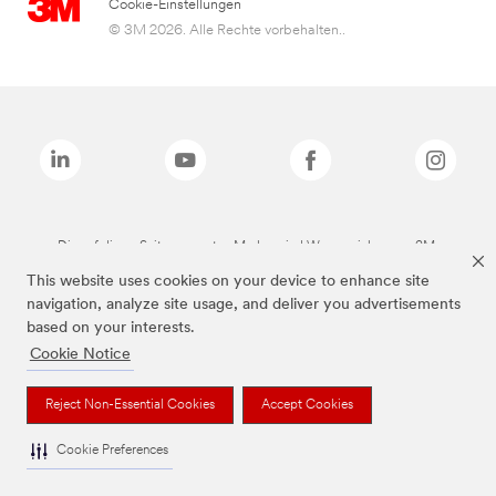
Cookie-Einstellungen
© 3M 2026. Alle Rechte vorbehalten..
Die auf dieser Seite genannten Marken sind Warenzeichen von 3M.
This website uses cookies on your device to enhance site
navigation, analyze site usage, and deliver you advertisements
based on your interests.
Cookie Notice
Reject Non-Essential Cookies
Accept Cookies
Cookie Preferences