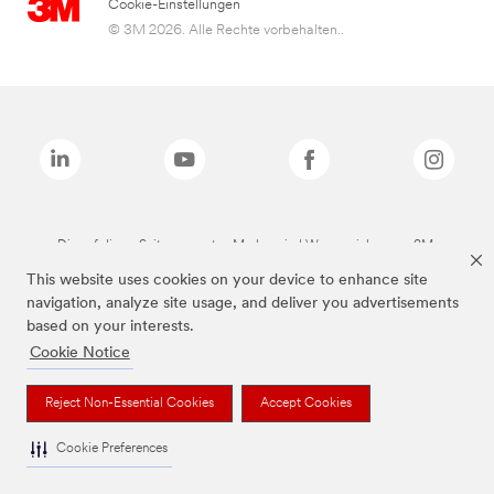
Cookie-Einstellungen
© 3M 2026. Alle Rechte vorbehalten..
Die auf dieser Seite genannten Marken sind Warenzeichen von 3M.
This website uses cookies on your device to enhance site
navigation, analyze site usage, and deliver you advertisements
based on your interests.
Cookie Notice
Reject Non-Essential Cookies
Accept Cookies
Cookie Preferences