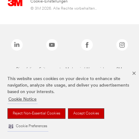
Cookie-Einstellungen
© 3M 2026. Alle Rechte vorbehalten..
Die auf dieser Seite genannten Marken sind Warenzeichen von 3M.
This website uses cookies on your device to enhance site
navigation, analyze site usage, and deliver you advertisements
based on your interests.
Cookie Notice
Reject Non-Essential Cookies
Accept Cookies
Cookie Preferences