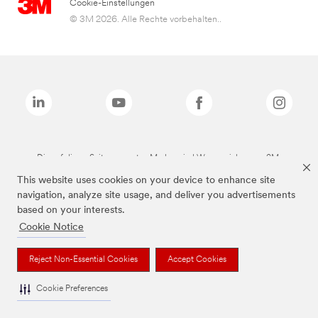
Cookie-Einstellungen
© 3M 2026. Alle Rechte vorbehalten..
Die auf dieser Seite genannten Marken sind Warenzeichen von 3M.
This website uses cookies on your device to enhance site
navigation, analyze site usage, and deliver you advertisements
based on your interests.
Cookie Notice
Reject Non-Essential Cookies
Accept Cookies
Cookie Preferences