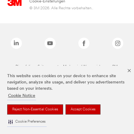
Cookie-Einstellungen
© 3M 2026. Alle Rechte vorbehalten..
Die auf dieser Seite genannten Marken sind Warenzeichen von 3M.
This website uses cookies on your device to enhance site
navigation, analyze site usage, and deliver you advertisements
based on your interests.
Cookie Notice
Reject Non-Essential Cookies
Accept Cookies
Cookie Preferences