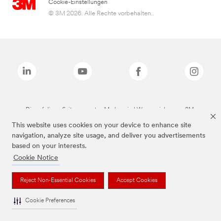
Cookie-Einstellungen
© 3M 2026. Alle Rechte vorbehalten..
Die auf dieser Seite genannten Marken sind Warenzeichen von 3M.
This website uses cookies on your device to enhance site
navigation, analyze site usage, and deliver you advertisements
based on your interests.
Cookie Notice
Reject Non-Essential Cookies
Accept Cookies
Cookie Preferences