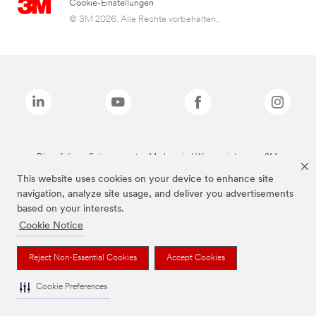
Cookie-Einstellungen
© 3M 2026. Alle Rechte vorbehalten..
Die auf dieser Seite genannten Marken sind Warenzeichen von 3M.
This website uses cookies on your device to enhance site
navigation, analyze site usage, and deliver you advertisements
based on your interests.
Cookie Notice
Reject Non-Essential Cookies
Accept Cookies
Cookie Preferences