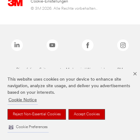
Cookie-Einstellungen
© 3M 2026. Alle Rechte vorbehalten..
Die auf dieser Seite genannten Marken sind Warenzeichen von 3M.
This website uses cookies on your device to enhance site
navigation, analyze site usage, and deliver you advertisements
based on your interests.
Cookie Notice
Reject Non-Essential Cookies
Accept Cookies
Cookie Preferences