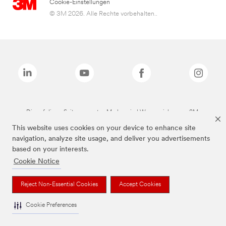
Cookie-Einstellungen
© 3M 2026. Alle Rechte vorbehalten..
Die auf dieser Seite genannten Marken sind Warenzeichen von 3M.
This website uses cookies on your device to enhance site
navigation, analyze site usage, and deliver you advertisements
based on your interests.
Cookie Notice
Reject Non-Essential Cookies
Accept Cookies
Cookie Preferences