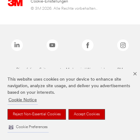
Cookie-Einstellungen
© 3M 2026. Alle Rechte vorbehalten..
Die auf dieser Seite genannten Marken sind Warenzeichen von 3M.
This website uses cookies on your device to enhance site
navigation, analyze site usage, and deliver you advertisements
based on your interests.
Cookie Notice
Reject Non-Essential Cookies
Accept Cookies
Cookie Preferences