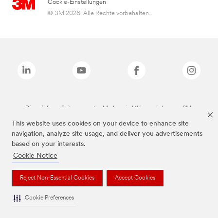
Cookie-Einstellungen
© 3M 2026. Alle Rechte vorbehalten..
Die auf dieser Seite genannten Marken sind Warenzeichen von 3M.
This website uses cookies on your device to enhance site
navigation, analyze site usage, and deliver you advertisements
based on your interests.
Cookie Notice
Reject Non-Essential Cookies
Accept Cookies
Cookie Preferences