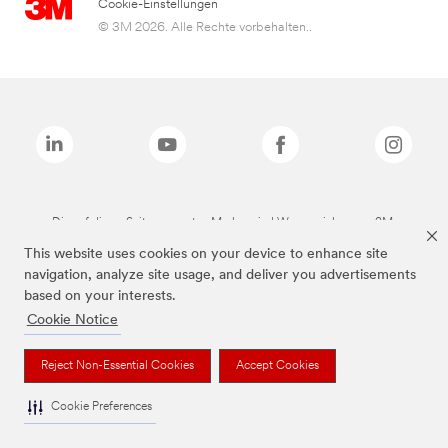
Cookie-Einstellungen
© 3M 2026. Alle Rechte vorbehalten..
Die auf dieser Seite genannten Marken sind Warenzeichen von 3M.
This website uses cookies on your device to enhance site
navigation, analyze site usage, and deliver you advertisements
based on your interests.
Cookie Notice
Reject Non-Essential Cookies
Accept Cookies
Cookie Preferences