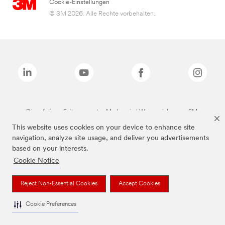
Cookie-Einstellungen
© 3M 2026. Alle Rechte vorbehalten..
Die auf dieser Seite genannten Marken sind Warenzeichen von 3M.
This website uses cookies on your device to enhance site
navigation, analyze site usage, and deliver you advertisements
based on your interests.
Cookie Notice
Reject Non-Essential Cookies
Accept Cookies
Cookie Preferences