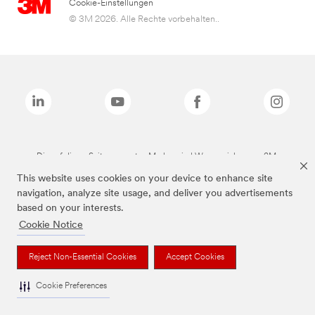
Cookie-Einstellungen
© 3M 2026. Alle Rechte vorbehalten..
Die auf dieser Seite genannten Marken sind Warenzeichen von 3M.
This website uses cookies on your device to enhance site
navigation, analyze site usage, and deliver you advertisements
based on your interests.
Cookie Notice
Reject Non-Essential Cookies
Accept Cookies
Cookie Preferences