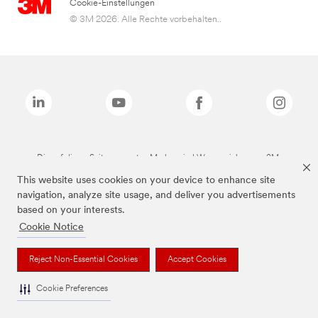
Cookie-Einstellungen
© 3M 2026. Alle Rechte vorbehalten..
Die auf dieser Seite genannten Marken sind Warenzeichen von 3M.
This website uses cookies on your device to enhance site
navigation, analyze site usage, and deliver you advertisements
based on your interests.
Cookie Notice
Reject Non-Essential Cookies
Accept Cookies
Cookie Preferences