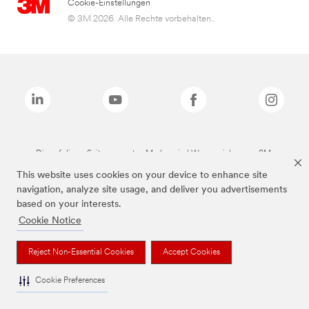
Cookie-Einstellungen
© 3M 2026. Alle Rechte vorbehalten..
Die auf dieser Seite genannten Marken sind Warenzeichen von 3M.
This website uses cookies on your device to enhance site
navigation, analyze site usage, and deliver you advertisements
based on your interests.
Cookie Notice
Reject Non-Essential Cookies
Accept Cookies
Cookie Preferences