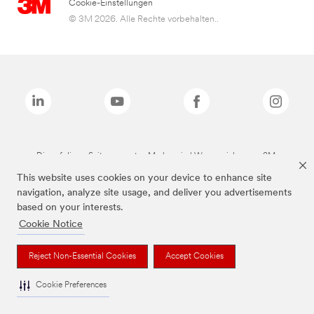
Cookie-Einstellungen
© 3M 2026. Alle Rechte vorbehalten..
Die auf dieser Seite genannten Marken sind Warenzeichen von 3M.
This website uses cookies on your device to enhance site
navigation, analyze site usage, and deliver you advertisements
based on your interests.
Cookie Notice
Reject Non-Essential Cookies
Accept Cookies
Cookie Preferences