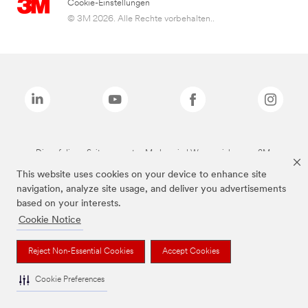
Cookie-Einstellungen
© 3M 2026. Alle Rechte vorbehalten..
Die auf dieser Seite genannten Marken sind Warenzeichen von 3M.
This website uses cookies on your device to enhance site
navigation, analyze site usage, and deliver you advertisements
based on your interests.
Cookie Notice
Reject Non-Essential Cookies
Accept Cookies
Cookie Preferences