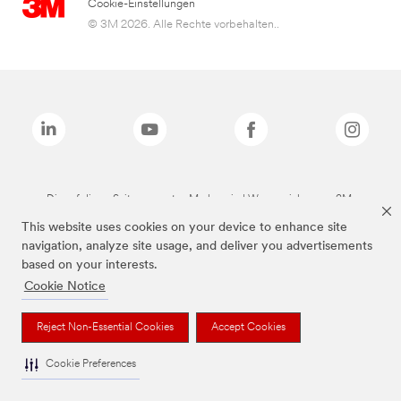
Cookie-Einstellungen
© 3M 2026. Alle Rechte vorbehalten..
Die auf dieser Seite genannten Marken sind Warenzeichen von 3M.
This website uses cookies on your device to enhance site
navigation, analyze site usage, and deliver you advertisements
based on your interests.
Cookie Notice
Reject Non-Essential Cookies
Accept Cookies
Cookie Preferences