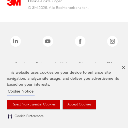
Cookie-Einstellungen
© 3M 2026. Alle Rechte vorbehalten..
Die auf dieser Seite genannten Marken sind Warenzeichen von 3M.
This website uses cookies on your device to enhance site
navigation, analyze site usage, and deliver you advertisements
based on your interests.
Cookie Notice
Reject Non-Essential Cookies
Accept Cookies
Cookie Preferences