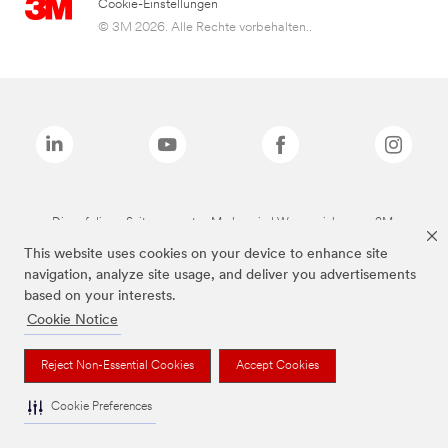
Cookie-Einstellungen
© 3M 2026. Alle Rechte vorbehalten..
Die auf dieser Seite genannten Marken sind Warenzeichen von 3M.
This website uses cookies on your device to enhance site
navigation, analyze site usage, and deliver you advertisements
based on your interests.
Cookie Notice
Reject Non-Essential Cookies
Accept Cookies
Cookie Preferences